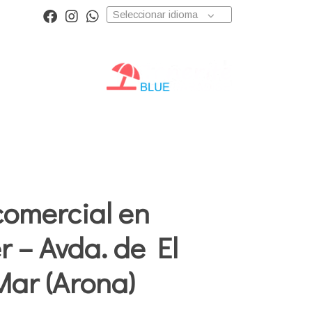
Seleccionar idioma
o
comercial en
er – Avda. de El
ar (Arona)