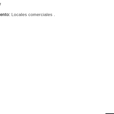
r
iento:
Locales comerciales
.