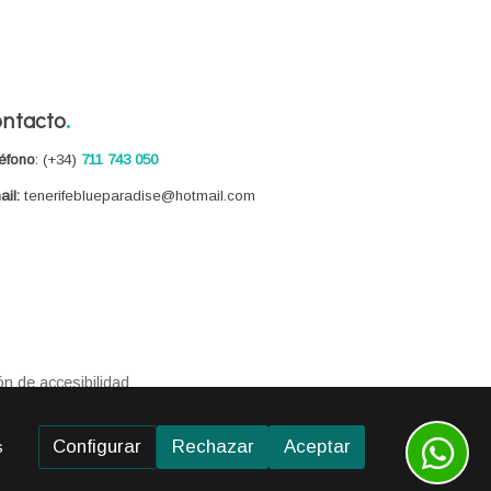
ntacto
.
éfono
:
(+34)
711 743 050
il:
tenerifeblueparadise@hotmail.com
ón de accesibilidad
Configurar
Rechazar
Aceptar
s