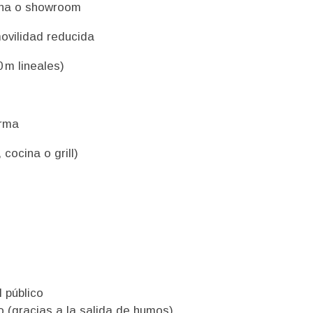
icina o showroom
ovilidad reducida
0 m lineales)
arma
cocina o grill)
 público
 (gracias a la salida de humos)