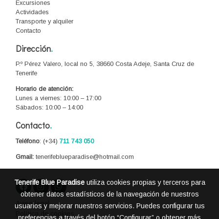
Excursiones
Actividades
Transporte y alquiler
Contacto
Dirección
.
P.º Pérez Valero, local no 5, 38660 Costa Adeje, Santa Cruz de
Tenerife
Horario de atención:
Lunes a viernes: 10:00 – 17:00
Sábados: 10:00 – 14:00
Contacto
.
Teléfono
:
(+34)
711 743 050
Gmail:
tenerifeblueparadise@hotmail.com
Tenerife Blue Paradise
utiliza cookies propias y terceros para
obtener datos estadísticos de la navegación de nuestros
Aviso legal
usuarios y mejorar nuestros servicios. Puedes configurar tus
Política de cookies
preferencias a través del botón “Configurar” o obtener más